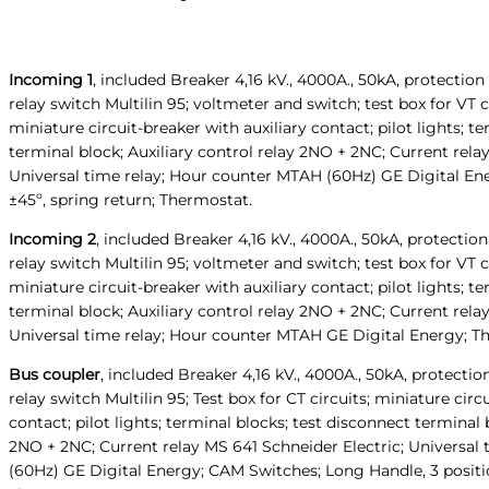
Incoming 1
, included Breaker 4,16 kV., 4000A., 50kA, protection 
relay switch Multilin 95; voltmeter and switch; test box for VT ci
miniature circuit-breaker with auxiliary contact; pilot lights; t
terminal block; Auxiliary control relay 2NO + 2NC; Current rela
Universal time relay; Hour counter MTAH (60Hz) GE Digital Ene
±45º, spring return; Thermostat.
Incoming 2
, included Breaker 4,16 kV., 4000A., 50kA, protection
relay switch Multilin 95; voltmeter and switch; test box for VT ci
miniature circuit-breaker with auxiliary contact; pilot lights; t
terminal block; Auxiliary control relay 2NO + 2NC; Current rela
Universal time relay; Hour counter MTAH GE Digital Energy; T
Bus
coupler
, included Breaker 4,16 kV., 4000A., 50kA, protection
relay switch Multilin 95; Test box for CT circuits; miniature circ
contact; pilot lights; terminal blocks; test disconnect terminal 
2NO + 2NC; Current relay MS 641 Schneider Electric; Universal
(60Hz) GE Digital Energy; CAM Switches; Long Handle, 3 positio