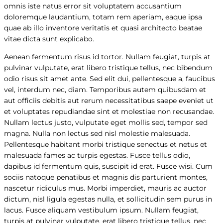
omnis iste natus error sit voluptatem accusantium
doloremque laudantium, totam rem aperiam, eaque ipsa
quae ab illo inventore veritatis et quasi architecto beatae
vitae dicta sunt explicabo.
Aenean fermentum risus id tortor. Nullam feugiat, turpis at
pulvinar vulputate, erat libero tristique tellus, nec bibendum
odio risus sit amet ante. Sed elit dui, pellentesque a, faucibus
vel, interdum nec, diam. Temporibus autem quibusdam et
aut officiis debitis aut rerum necessitatibus saepe eveniet ut
et voluptates repudiandae sint et molestiae non recusandae.
Nullam lectus justo, vulputate eget mollis sed, tempor sed
magna. Nulla non lectus sed nisl molestie malesuada.
Pellentesque habitant morbi tristique senectus et netus et
malesuada fames ac turpis egestas. Fusce tellus odio,
dapibus id fermentum quis, suscipit id erat. Fusce wisi. Cum
sociis natoque penatibus et magnis dis parturient montes,
nascetur ridiculus mus. Morbi imperdiet, mauris ac auctor
dictum, nisl ligula egestas nulla, et sollicitudin sem purus in
lacus. Fusce aliquam vestibulum ipsum. Nullam feugiat,
turpis at pulvinar vulputate, erat libero tristique tellus, nec