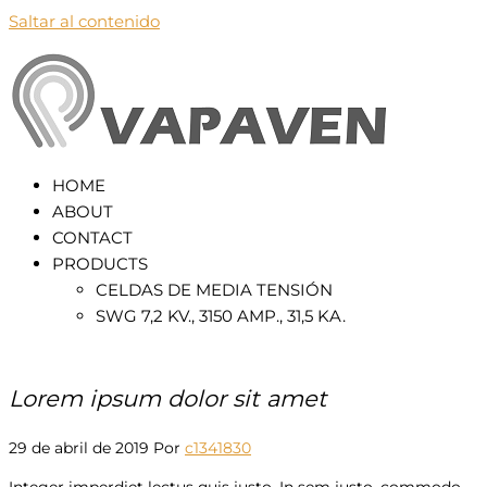
Saltar al contenido
VapaVen
HOME
ABOUT
CONTACT
PRODUCTS
CELDAS DE MEDIA TENSIÓN
SWG 7,2 KV., 3150 AMP., 31,5 KA.
Lorem ipsum dolor sit amet
29 de abril de 2019
Por
c1341830
Integer imperdiet lectus quis justo. In sem justo, commodo