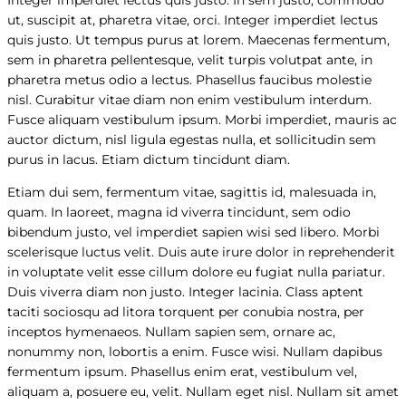
ut, suscipit at, pharetra vitae, orci. Integer imperdiet lectus
quis justo. Ut tempus purus at lorem. Maecenas fermentum,
sem in pharetra pellentesque, velit turpis volutpat ante, in
pharetra metus odio a lectus. Phasellus faucibus molestie
nisl. Curabitur vitae diam non enim vestibulum interdum.
Fusce aliquam vestibulum ipsum. Morbi imperdiet, mauris ac
auctor dictum, nisl ligula egestas nulla, et sollicitudin sem
purus in lacus. Etiam dictum tincidunt diam.
Etiam dui sem, fermentum vitae, sagittis id, malesuada in,
quam. In laoreet, magna id viverra tincidunt, sem odio
bibendum justo, vel imperdiet sapien wisi sed libero. Morbi
scelerisque luctus velit. Duis aute irure dolor in reprehenderit
in voluptate velit esse cillum dolore eu fugiat nulla pariatur.
Duis viverra diam non justo. Integer lacinia. Class aptent
taciti sociosqu ad litora torquent per conubia nostra, per
inceptos hymenaeos. Nullam sapien sem, ornare ac,
nonummy non, lobortis a enim. Fusce wisi. Nullam dapibus
fermentum ipsum. Phasellus enim erat, vestibulum vel,
aliquam a, posuere eu, velit. Nullam eget nisl. Nullam sit amet