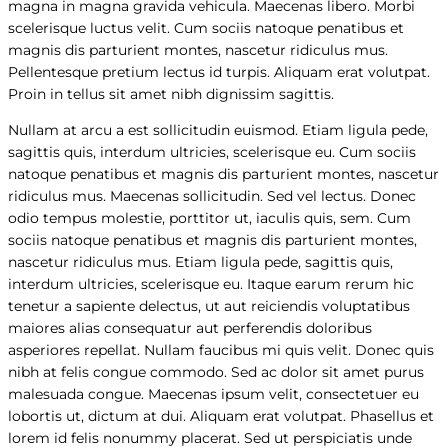
magna in magna gravida vehicula. Maecenas libero. Morbi
scelerisque luctus velit. Cum sociis natoque penatibus et
magnis dis parturient montes, nascetur ridiculus mus.
Pellentesque pretium lectus id turpis. Aliquam erat volutpat.
Proin in tellus sit amet nibh dignissim sagittis.
Nullam at arcu a est sollicitudin euismod. Etiam ligula pede,
sagittis quis, interdum ultricies, scelerisque eu. Cum sociis
natoque penatibus et magnis dis parturient montes, nascetur
ridiculus mus. Maecenas sollicitudin. Sed vel lectus. Donec
odio tempus molestie, porttitor ut, iaculis quis, sem. Cum
sociis natoque penatibus et magnis dis parturient montes,
nascetur ridiculus mus. Etiam ligula pede, sagittis quis,
interdum ultricies, scelerisque eu. Itaque earum rerum hic
tenetur a sapiente delectus, ut aut reiciendis voluptatibus
maiores alias consequatur aut perferendis doloribus
asperiores repellat. Nullam faucibus mi quis velit. Donec quis
nibh at felis congue commodo. Sed ac dolor sit amet purus
malesuada congue. Maecenas ipsum velit, consectetuer eu
lobortis ut, dictum at dui. Aliquam erat volutpat. Phasellus et
lorem id felis nonummy placerat. Sed ut perspiciatis unde